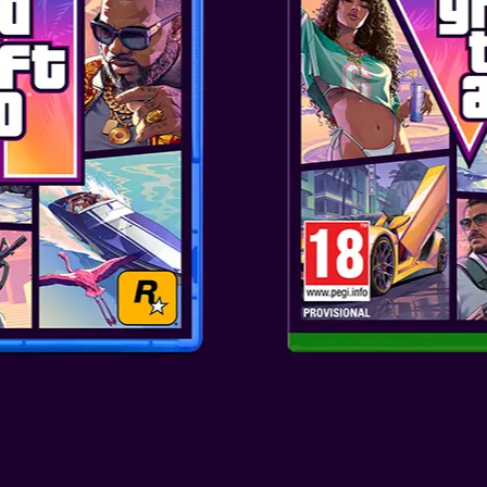
Το
Red Dead Redemption 2: Sp
περιεχόμενο για το Story Mod
Hideout», μαύρο καθαρόαιμο ά
«Talisman» και «Medallion», ε
εκπτώσεις, στολή «Nuevo Para
πρόσθετα όπλα.
Περιλαμβάνει επίσης τον αποκλ
SKU
: PS4X-0446
Κατηγορία
: Action/Adventure