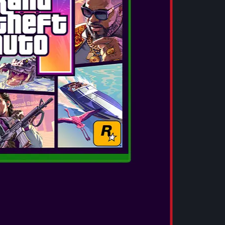
ecial Edition
προσφέρει αποκλειστικό
e: αποστολή «Bank Robbery» και «Gang
λογο με πιτσίλες, gameplay μπόνους
νισχύσεις για gameplay, μπόνους μετρητών και
iso Gunslinger» και δωρεάν πρόσβαση σε
ειστικό εκτυπωμένο χάρτη της Special Edition.