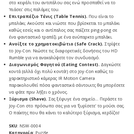
στο κεφάλι του αντιπάλου σας ενώ προσπαθεί να το
‘πιάσει’ στις παλάμες του.
Επιτραπέζιο Τένις (Table Tennis).
Που είναι το
μπαλάκι; Ακούστε και νιώστε που βρίσκεται το μπαλάκι
καθώς εσείς και ο αντίπαλος σας παίζετε ping-pong σε
ένα φανταστικό τραπέζι με ένα ανύπαρκτο μπαλάκι.
Ανοίξτε το χρηματοκιβώτιο (Safe Crack).
Στρίψτε
το Joy-Con. Νιώστε τις διαφορετικές δονήσεις του HD
Rumble για να ανακαλύψετε τον συνδυασμό.
Διαγωνισμός Φαγητού (Eating Contest).
Δαγκώστε
κοντά (αλλά όχι πολύ κοντά!) στο Joy-Con καθώς το
χαρακτηριστικό κάμερας IR Motion Camera
παρακολουθεί πόσα φανταστικά σάντουιτς θα μπορέσετε
να φάτε πριν λήξει ο χρόνος.
Ξύρισμα (Shave).
Σας ξέφυγε ένα σημείο… Περάστε το
Joy-Con στο πρόσωπο σας για να ‘ξυρίσετε’ το μούσι σας.
Ο παίκτης που θα κάνει το καλύτερο ξύρισμα, κερδίζει!
SKU
: NSW-0004
Κατηγορία
: Puzzle