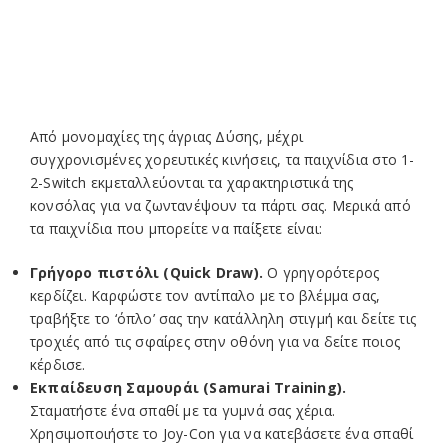
ΣΥΝΑΓΩΝΙΣΤΕΙΤΕ ΣΕ ΔΙΑΣΚΕΔΑΣΤΙΚΕΣ
ΔΡΑΣΤΗΡΙΟΤΗΤΕΣ – Ο ΕΝΑΣ
ΑΝΤΙΜΕΤΩΠΟΣ ΜΕ ΤΟΝ ΑΛΛΟΝ – ΧΩΡΙΣ ΝΑ
ΚΟΙΤΑΤΕ ΤΗΝ ΟΘΟΝΗ!
Από μονομαχίες της άγριας Δύσης, μέχρι
συγχρονισμένες χορευτικές κινήσεις, τα παιχνίδια στο 1-
2-Switch εκμεταλλεύονται τα χαρακτηριστικά της
κονσόλας για να ζωντανέψουν τα πάρτι σας. Μερικά από
τα παιχνίδια που μπορείτε να παίξετε είναι:
Γρήγορο πιστόλι (Quick Draw).
Ο γρηγορότερος
κερδίζει. Καρφώστε τον αντίπαλο με το βλέμμα σας,
τραβήξτε το ‘όπλο’ σας την κατάλληλη στιγμή και δείτε τις
τροχιές από τις σφαίρες στην οθόνη για να δείτε ποιος
κέρδισε.
Εκπαίδευση Σαμουράι (Samurai Training).
Σταματήστε ένα σπαθί με τα γυμνά σας χέρια.
Χρησιμοποιήστε το Joy-Con για να κατεβάσετε ένα σπαθί