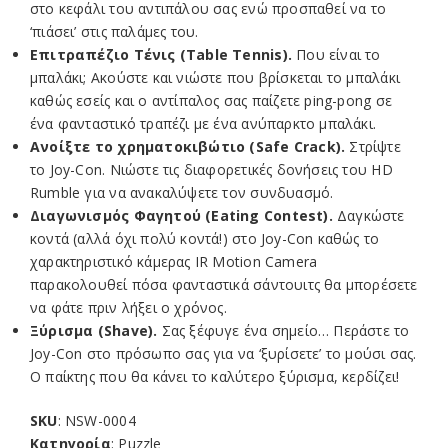
στο κεφάλι του αντιπάλου σας ενώ προσπαθεί να το
‘πιάσει’ στις παλάμες του.
Επιτραπέζιο Τένις (Table Tennis).
Που είναι το
μπαλάκι; Ακούστε και νιώστε που βρίσκεται το μπαλάκι
καθώς εσείς και ο αντίπαλος σας παίζετε ping-pong σε
ένα φανταστικό τραπέζι με ένα ανύπαρκτο μπαλάκι.
Ανοίξτε το χρηματοκιβώτιο (Safe Crack).
Στρίψτε
το Joy-Con. Νιώστε τις διαφορετικές δονήσεις του HD
Rumble για να ανακαλύψετε τον συνδυασμό.
Διαγωνισμός Φαγητού (Eating Contest).
Δαγκώστε
κοντά (αλλά όχι πολύ κοντά!) στο Joy-Con καθώς το
χαρακτηριστικό κάμερας IR Motion Camera
παρακολουθεί πόσα φανταστικά σάντουιτς θα μπορέσετε
να φάτε πριν λήξει ο χρόνος.
Ξύρισμα (Shave).
Σας ξέφυγε ένα σημείο… Περάστε το
Joy-Con στο πρόσωπο σας για να ‘ξυρίσετε’ το μούσι σας.
Ο παίκτης που θα κάνει το καλύτερο ξύρισμα, κερδίζει!
SKU
: NSW-0004
Κατηγορία
: Puzzle