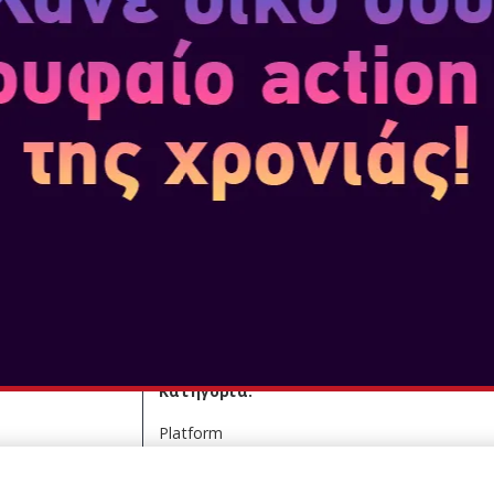
Ακουμπήστε ένα υποστηριζόμεν
ξέρετε ότι μερικά amiibo ξεκλ
SKU
: NSW-0009
Κατηγορία
: Platform
Εκδότης
: NINTENDO
Κατηγορία:
Platform