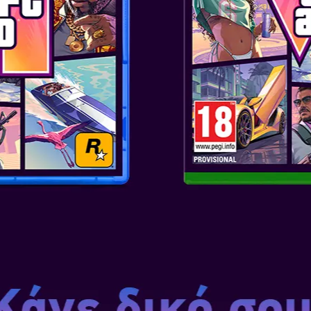
Εξερευνήστε τεράστια 3D Βασίλ
κοστούμια για τον Mario και 
περιβάλλον. Περιηγηθείτε με 
χαρακτηριστικό HD Rumble του
ως Pixel Mario.
Χάρη στο νέο φίλο του τον Cap
μπορείτε να μάθετε - όπως το c
capture ο Mario μπορεί να πά
και εχθρών!
Επισκεφθείτε εντυπωσιακές το
τους πανύψηλους ουρανοξύστε
εχθρούς ενώ προσπαθείτε να σ
Bowser και να σταματήσετε το 
Δώστε το χειριστήριο Joy-Con σ
παίζει ως Mario και ο άλλος πα
Την ημέρα κυκλοφορίας παιχνιδ
νέες amiibo φιγούρες, ο Mario
γάμο. Το παιχνίδι υποστηρίζει