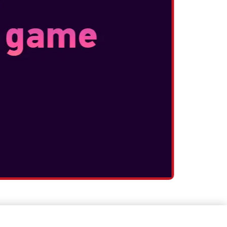
ο amiibo για να λάβετε βοήθεια, και να
ειδώνουν κοστούμια για τον Mario!