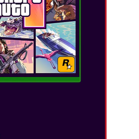
εια γεμάτα με μυστικά και εκπλήξεις, όπως
πολλούς τρόπους αλληλεπίδρασης με το
οχήματα που εκμεταλλεύονται το
 χειριστηρίου Joy-Con ή εξερευνήστε τμήματα
py, ο Mario έχει νέες ικανότητες που
ap throw, το cap jump και το capture. Με το
ρει τον έλεγχο διαφόρων αντικειμένων αλλά
ποθεσίες όπως την πόλη New Donk City με
ς και συναντήστε γνωστούς φίλους και
ώσετε την Princess Peach από τα χέρια του
γάμο τους.
ε ένα φίλο σας και παίξτε μαζί. Ο ένα παίκτης
ίκτης παίζει ως Cappy.
ιού θα είναι διαθέσιμο και ένα σετ με τρεις
, η Princess Peach και ο Bowser ντυμένοι για
 και άλλα amiibo που είναι ήδη διαθέσιμα.