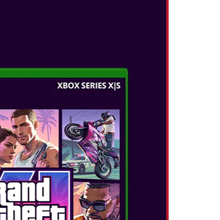
Ο ΤΟΝ ΚΟΣΜΟ
Σ ΤΗΝ
!
άστια, 3D, παγκόσμια περιπέτεια και
, νέες ικανότητες του για να συλλέξετε Moons
αερόπλοιο σας το 'Odyssey', και σώστε την
 σχέδια του Bowser! Ζήστε μια περιπέτεια
 ενώ οι νέες ικανότητες του Mario όπως το cap
α κάνουν το παιχνίδια ακόμα πιο συναρπαστικό
τε να μεταφερθείτε σε παράξενα και
 το Mushroom Kingdom - και αν θέλετε να
 σας, απλά δώστε του ένα χειριστήριο Joy-