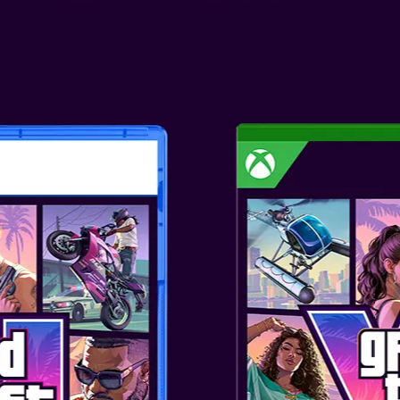
Επιλογή Έκδοσης:
ΓΥΡΙΣΤΕ ΟΛ
ΚΥΝΗΓΩΝΤΑ
ΠΕΡΙΠΕΤΕΙΑ
Παίξτε με τον Mario σε μια τερ
χρησιμοποιήστε τις απίστευτες
τα οποία δίνουν ενέργεια στο 
Princess Peach από τα γαμήλια
γεμάτη μυστικά και εκπλήξεις,
throw, cap jump και capture θ
και διασκεδαστικό. Ετοιμαστεί
εντυπωσιακά μέρη, μακριά από
παίξετε παρέα με κάποιον φίλο
Con!
ΧΑΡΑΚΤΗΡΙΣΤΙΚΑ