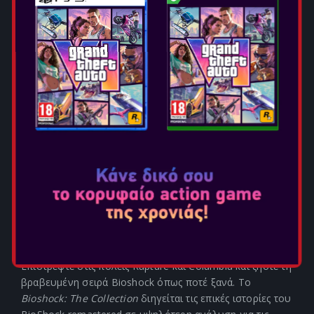
BIOSHOCK THE COLLECTION
Ημερομηνία Κυκλοφορίας: Σεπ 16, 2016
Επιλογή Έκδοσης:
Η συλλογή περιλαμβάνει τους τρεις
προηγούμενους τίτλους Bioshock remastered για
τις κονσόλες νέας γενιάς.
Επιστρέψτε στις πόλεις Rapture και Columbia και ζήστε τη
βραβευμένη σειρά Bioshock όπως ποτέ ξανά. Το
Bioshock: The Collection
διηγείται τις επικές ιστορίες του