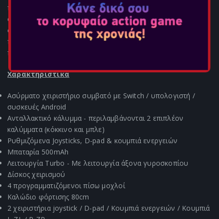
προσαρμόσετε το χειριστήριο και να του δώσετε το δικό σας
στυλ (2 καλύμματα στα χρώματα Joy-Con™)
συμπεριλαμβάνονται). Και με το δίσκο χειρισμού,
προσαρμόστε τον σταυρό προσανατολισμού στο παιχνίδι
που επιλέγετε να παίξετε!
Χαρακτηριστικά
Ασύρματο χειριστήριο συμβατό με Switch / υπολογιστή /
συσκευές Android
Ανταλλακτικό κάλυμμα - περιλαμβάνονται 2 επιπλέον
καλύμματα (κόκκινο και μπλε)
Ρυθμιζόμενα Joysticks, D-pad & κουμπιά ενεργειών
Μπαταρία 500mAh
Λειτουργία Turbo - Με λειτουργία άξονα γυροσκοπίου
Δίσκος χειρισμού
4 προγραμματιζόμενοι πίσω μοχλοί
Καλώδιο φόρτισης 80cm
2 χειριστήρια joystick / D-pad / Κουμπιά ενεργειών / Κουμπιά