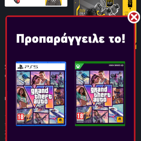
STEELPLAY WIRELESS
CUSTOMIZABLE CONTROLLER
+ 2 CASES
Κονσόλες: SWITCH, PC, ANDROID
Το ασύρματο χειριστήριο Steelplay® προσφέρει μια εμπειρία
παιχνιδιού που ταιριάζει στο στυλ σας. Εναλλάξτε τα
χειριστήρια, το D-pad και τα κουμπιά ενεργειών για να
παίξετε όπως θέλετε. Το αρθρωτό κάλυμμα σας επιτρέπει να