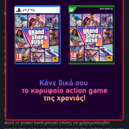
WIRELESS POWER BANK
Κονσόλες:
Αυτή η τράπεζα τροφοδοσίας διατηρεί το smartphone σας
φορτισμένο και σας επιτρέπει να συνεχίσετε να
χρησιμοποιείτε το τηλέφωνο ταυτόχρονα. Δεν μπλοκάρει την
κάμερα, επομένως δεν χρειάζεται να χάσετε ούτε στιγμή όταν
φορτίζεται εν κινήσει. Επίσης, μπορείτε να μετατρέψετε το
power bank σε βάση για παρακολούθηση βίντεο ή
βιντεοκλήση εν κινήσει!
Τροφοδοτούμενο από μια ισχυρή μπαταρία 5000 mAh, αυτό
το power bank έχει τη δυνατότητα να φορτίζει πολλά από τα
πιο πρόσφατα smartphone με ενσωματωμένη τεχνολογία
μαγνήτη όπου κι αν πάτε! (Έξοδος ασύρματης φόρτισης: 15
W)
Αυτό το power bank μπορεί επίσης να χρησιμοποιηθεί