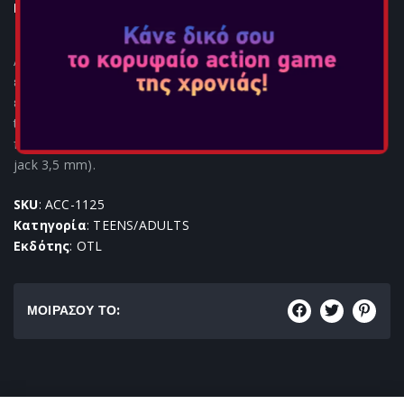
Κονσόλες:
Αυτά τα ακουστικά είναι κατάλληλα για ηλικίες από 7 έως
ενήλικες. Άνετο, ρυθμιζόμενο κεφαλόδεσμο με επένδυση και
εντυπωσιακό, εμβληματικό σχέδιο. Συμβατό με smartphone,
tablet, φορητούς υπολογιστές και τις περισσότερες κονσόλες
παιχνιδιών κ.λπ. (όλες οι συσκευές χρησιμοποιούν βύσμα
jack 3,5 mm).
SKU
: ACC-1125
Κατηγορία
: TEENS/ADULTS
Εκδότης
: OTL
ΜΟΙΡΑΣΟΥ ΤΟ:
Κατηγορία: