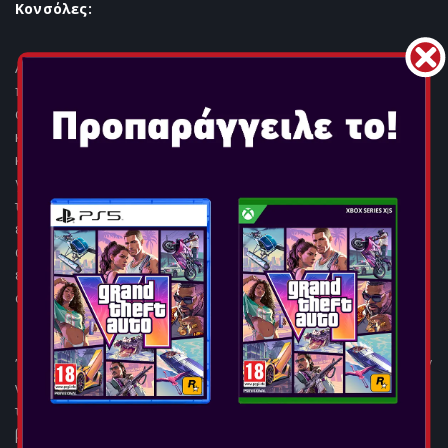
Κονσόλες:
Αυτά τα μικρά, ελαφριά ακουστικά TWS προσφέρουν μια
πλήρη, πλούσια και καθαρή εμπειρία ήχου με βαθιά μπάσα,
απαλές μεσαίες και πεντακάθαρες υψηλές. Απολαύστε μια
κορυφαία εμπειρία ήχου με τεχνολογία V5.3 Bluetooth® σε
κάθε ακουστικό. Αυτά τα ασύρματα ακουστικά είναι ιδανικά
για ταξίδια, μετακίνηση και άσκηση. Η θήκη φόρτισης USB
τύπου C παρέχει έως και 6 ώρες χρόνο ακρόασης με 3
επιπλέον φορτίσεις. Επιλέξτε ανάμεσα σε δύο μεγέθη
ακουστικών από μαλακή σιλικόνη (μικρό και μεγάλο) για
εξατομικευμένη εφαρμογή / δημιουργήστε μια ακουστική
σφράγιση για μια ακόμα πιο καθηλωτική εμπειρία ακρόασης.
Έξυπνος έλεγχος αφής: Μπορείτε να παραλείψετε/να παίξετε/
να διακόψετε ένα κομμάτι, να απαντήσετε/απορρίψετε
τηλεφωνικές κλήσεις ή να ενεργοποιήσετε τον φωνητικό
βοηθό απλώς πατώντας το.