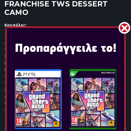
FRANCHISE TWS DESSERT
CAMO
Κονσόλες:
Αυτά τα μικρά, ελαφριά ακουστικά TWS προσφέρουν μια
πλήρη, πλούσια και καθαρή εμπειρία ήχου με βαθιά μπάσα,
απαλές μεσαίες και πεντακάθαρες υψηλές. Απολαύστε μια
κορυφαία εμπειρία ήχου με τεχνολογία V5.3 Bluetooth® σε
κάθε ακουστικό. Αυτά τα ασύρματα ακουστικά είναι ιδανικά
για ταξίδια, μετακίνηση και άσκηση. Η θήκη φόρτισης USB
τύπου C παρέχει έως και 6 ώρες χρόνο ακρόασης με 3
επιπλέον φορτίσεις. Επιλέξτε ανάμεσα σε δύο μεγέθη
ακουστικών από μαλακή σιλικόνη (μικρό και μεγάλο) για
εξατομικευμένη εφαρμογή / δημιουργήστε μια ακουστική
σφράγιση για μια ακόμα πιο καθηλωτική εμπειρία ακρόασης.
Έξυπνος έλεγχος αφής: Μπορείτε να παραλείψετε/να παίξετε/