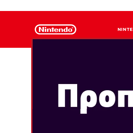
NINT
ΚΕΝΤΡΙΚΗ
ΑΞΕΣΟΥΑΡ
ΧΕΙΡΙΣΤΗΡΙΑ
NINTENDO 
PAIR