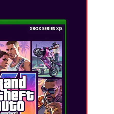
Το Nintendo Switch Joy-Con AA Battery Pack
Pair σας δίνει τη δυνατότητα να επεκτείνετε
τη διάρκεια ζωής της μπαταρίας των
χειριστηρίων Joy-Con και να παίξετε
περισσότερο χωρίς φόρτιση.Αυτό το πακέτο
π...
ΠΕΡΙΣΣΟΤΕΡΑ
NINTENDO SWITCH LEFT JOY-CONS
Προσθέστε περισσότερους παίκτες σε
συμβατά παιχνίδια με ένα αριστερό
χειριστήριο Joy-Con. Περιλαμβάνεται ένα
αριστερό χειριστήριο Joy-Con (γκρι) και
μαύρο λουράκι καρπού για χειριστήριο Joy-
Con της...