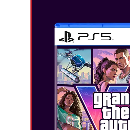
Με ένα Joy-C
τιμονιέρας, μ
παιχνίδια στη
όπως το Mario
πακέτο περιλα
Nintendo Switc
ΠΕΡΙΣΣΟΤΕΡ
NINTENDO 
Απολαύστε την
κονσόλας οπο
αυτό το λουρά
Con της κονσό
λουράκι Joy-C