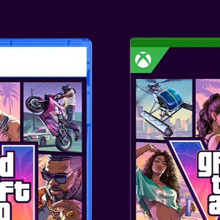
on στο αξεσουάρ της
πορείτε να απολαύσετε
ν κονσόλα Nintendo Switch
 Kart 8 Deluxe. Αυτό το
μβάνει δύο τιμονιέρες
h Joy...
Α
SWITCH JOY-CON STRAPS
 απόλυτη εμπειρία οικιακής
τεδήποτε και οπουδήποτε με
κι καρπού για χειριστήριο Joy-
λας Nintendo Switch. Με το
on στον καρπό σας όταν π...