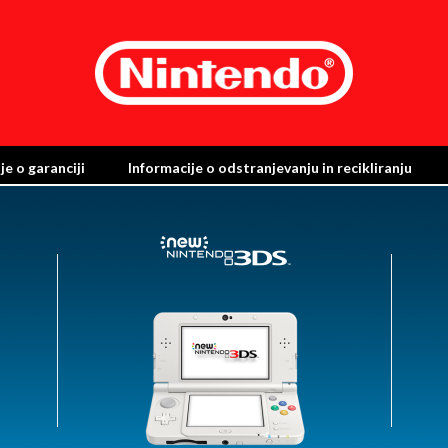
je o garanciji
Informacije o odstranjevanju in recikliranju