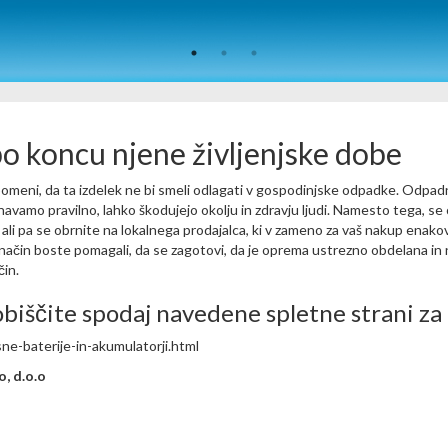
po koncu njene življenjske dobe
meni, da ta izdelek ne bi smeli odlagati v gospodinjske odpadke. Odpad
navamo pravilno, lahko škodujejo okolju in zdravju ljudi. Namesto tega, se 
e, ali pa se obrnite na lokalnega prodajalca, ki v zameno za vaš nakup enak
 način boste pomagali, da se zagotovi, da je oprema ustrezno obdelana in nj
čin.
biščite spodaj navedene spletne strani za r
ne-baterije-in-akumulatorji.html
, d.o.o