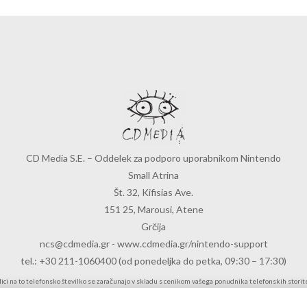
CD Media S.E. – Oddelek za podporo uporabnikom Nintendo
Small Atrina
Št. 32, Kifisias Ave.
151 25, Marousi, Atene
Grčija
ncs@cdmedia.gr
-
www.cdmedia.gr/nintendo-support
tel.: +30 211-1060400 (od ponedeljka do petka, 09:30 – 17:30)
lici na to telefonsko številko se zaračunajo v skladu s cenikom vašega ponudnika telefonskih storite
ene se razlikujejo glede na državo izvora in vrsto klica (mednarodni, domači, mobilni ali stacionarni
Za več informacij v zvezi s cenami stopite v stik z vašim ponudnikom telefonskih storitev.