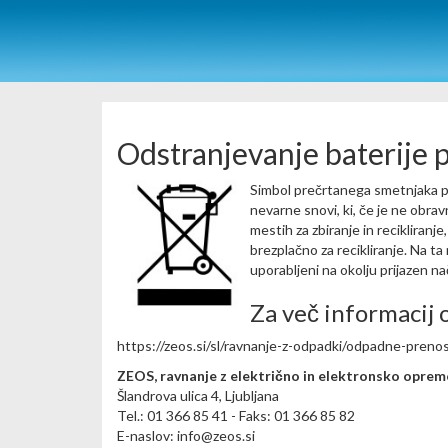
Odstranjevanje baterije 
Simbol prečrtanega smetnjaka po
nevarne snovi, ki, če je ne obrav
mestih za zbiranje in recikliranj
brezplačno za recikliranje. Na ta
uporabljeni na okolju prijazen na
Za več informacij o
https://zeos.si/sl/ravnanje-z-odpadki/odpadne-prenos
ZEOS, ravnanje z električno in elektronsko opremo
Šlandrova ulica 4, Ljubljana
Tel.: 01 366 85 41 - Faks: 01 366 85 82
E-naslov: info@zeos.si