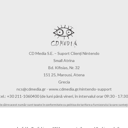
CD Media S.E. – Suport Clienți Nintendo
Small Atrina
Bd. Kifisias, Nr. 32
151 25, Marousi, Atena
Grecia
ncs@cdmedia.gr
-
www.cdmedia.gr/nintendo-support
tel.: +30 211-1060400 (de luni până vineri, în intervalul orar 09:30 - 17:30
e către acest număr sunt taxate în conformitate cu politica de tarifare a furnizorului la care sunteți
urile diferă în funcție de țara de origine și de tipul apelului (internațional, național, mobil sau linie f
 mai multe informații cu privire la prețuri, vă rugăm să contactați furnizorul dumneavoastră de tel
ainte de a apela vă rugăm să obțineți permisiunea persoanei care este răspunzătoare pentru factu
Vă rugăm să rețineți faptul că acest număr nu oferă nici un indiciu cu privire la modalitatea de joacă
 contacta CD Media S.E. – Centrul de Service Nintendo, de luni până vineri în intervalul orar 09:30 –