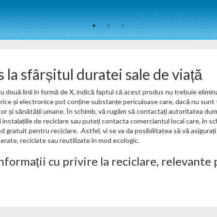
la sfârșitul duratei sale de viață
 cu două linii în formă de X, indică faptul că acest produs nu trebuie el
ice și electronice pot conține substanțe periculoase care, dacă nu sunt 
or și sănătății umane. În schimb, vă rugăm să contactați autoritatea dumn
 instalațiile de reciclare sau puteți contacta comerciantul local care, în 
 gratuit pentru reciclare. Astfel, vi se va da posibilitatea să vă asigura
erate, reciclate sau reutilizate în mod ecologic.
nformații cu privire la reciclare, relevante p