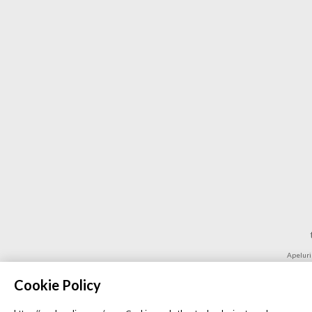
Apeluril
Preț
Pentru
Cookie Policy
În
Puteți