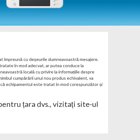
iminat împreună cu deșeurile dumneavoastră mesajere.
tratate în mod adecvat, ar putea conduce la
eavoastră locală cu privire la informațiile despre
schimbul cumpărării unui nou produs echivalent, va
ți că echipamentul este tratat în mod corespunzător și
entru țara dvs., vizitați site-ul