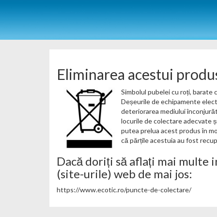
Eliminarea acestui produs 
Simbolul pubelei cu roți, barate
Deșeurile de echipamente electr
deteriorarea mediului înconjurăt
locurile de colectare adecvate și
putea prelua acest produs în mod
că părțile acestuia au fost recup
Dacă doriți să aflați mai multe i
(site-urile) web de mai jos:
https://www.ecotic.ro/puncte-de-colectare/