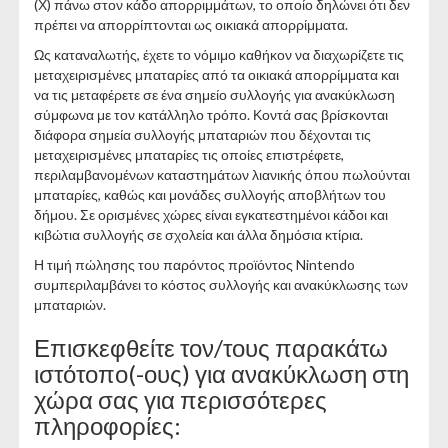
(Χ) πάνω στον κάδο απορριμμάτων, το οποίο δηλώνει ότι δεν
πρέπει να απορρίπτονται ως οικιακά απορρίμματα.
Ως καταναλωτής, έχετε το νόμιμο καθήκον να διαχωρίζετε τις
μεταχειρισμένες μπαταρίες από τα οικιακά απορρίμματα και
να τις μεταφέρετε σε ένα σημείο συλλογής για ανακύκλωση
σύμφωνα με τον κατάλληλο τρόπο. Κοντά σας βρίσκονται
διάφορα σημεία συλλογής μπαταριών που δέχονται τις
μεταχειρισμένες μπαταρίες τις οποίες επιστρέφετε,
περιλαμβανομένων καταστημάτων λιανικής όπου πωλούνται
μπαταρίες, καθώς και μονάδες συλλογής αποβλήτων του
δήμου. Σε ορισμένες χώρες είναι εγκατεστημένοι κάδοι και
κιβώτια συλλογής σε σχολεία και άλλα δημόσια κτίρια.
Η τιμή πώλησης του παρόντος προϊόντος Nintendo
συμπεριλαμβάνει το κόστος συλλογής και ανακύκλωσης των
μπαταριών.
Επισκεφθείτε τον/τους παρακάτω
ιστότοπο(-ους) για ανακύκλωση στη
χώρα σας για περισσότερες
πληροφορίες: