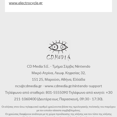
www.electrocycle.gr
CD Media S.E. - Τμήμα Σέρβις Nintendo
Μικρό Ατρίνα, Λεωφ. Κηφισίας 32,
151 25, Μαρούσι, Αθήνα, Ελλάδα
ncs@cdmedia.gr
-
www.cdmedia.gr/nintendo-support
Τηλέφωνο από σταθερό: 801-5555090 Τηλέφωνο από κινητό: +30
211-1060400 (Δευτέρα εως Παρασκευή, 09:30 - 17:30).
Οι κλήσεις στον άνω τηλεφωνικό αριθμό χρεώνονται βάσει της τιμολογιακής πολιτικής του παρόχου
με τον οποίον είσαστε συμβεβλημένος.
Οι χρεώσεις διαφέρουν ανάλογα με τη χώρα προέλευσης της κλήσης και τον τύπο της κλήσης