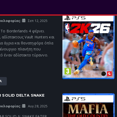
Α
DS 4
υκλοφορίας:
Σεπ 12, 2025
 Το Borderlands 4 φέρνει
 αδίστακτους Vault Hunters και
ια άγρια και θανατηφόρα όπλα
αίνουργιο πλανήτη που
ό έναν αδίστακτο τύραννο.
Α
 SOLID DELTA SNAKE
υκλοφορίας:
Αυγ 28, 2025
AR SOLID Δ: SNAKE EATER