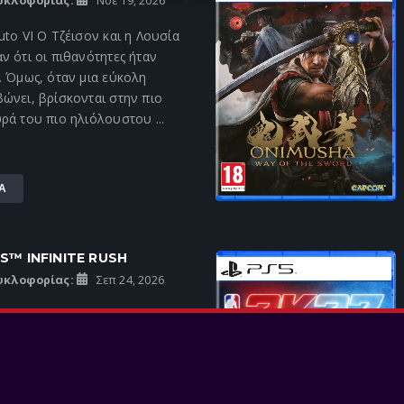
υκλοφορίας:
Νοε 19, 2026
uto VI Ο Τζέισον και η Λουσία
ν ότι οι πιθανότητες ήταν
. Όμως, όταν μια εύκολη
ώνει, βρίσκονται στην πιο
ρά του πιο ηλιόλουστου ...
Α
™ INFINITE RUSH
υκλοφορίας:
Σεπ 24, 2026
από την Πίστα Ζήσε την
ρία ταχύτητας Hot Wheels™!
ω από το τιμόνι των
ου Hot Wheels και ανακάλυψε
 γεμάτα δράση, προκλήσεις και