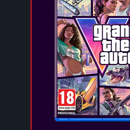
WWE 2K26
Ημερομηνία Κ
ΤΟ SHOW ΔΕΝ
μεγαλύτερο s
σου τρόπο κα
στο έπακρο. 
gameplay μέχρ
Θρύλους τη...
ΠΕΡΙΣΣΟΤΕΡ
AVATAR FR
FROM THE 
Ημερομηνία Κ
Περιεχόμενο μ
Προσάρμοσε τ