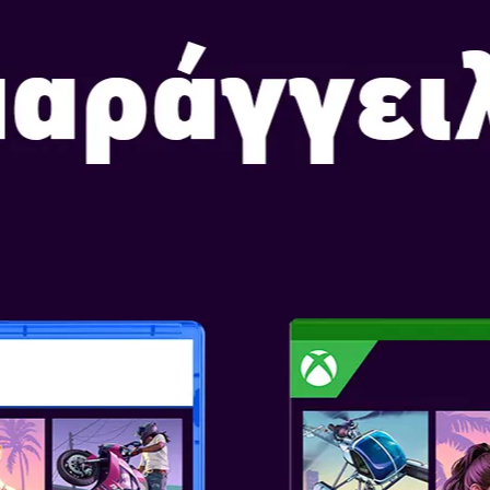
Α
 CREED BLACK FLAG
υκλοφορίας:
Ιουλ 9, 2026
ν Αναβαθμισμένη Περιπέτεια
enway Ανακάλυψε την
η περιπέτεια του Edward
ουτισμένη με αποκλειστικό
από τη Συλλεκτική Έκδοση.
μητ...
Α