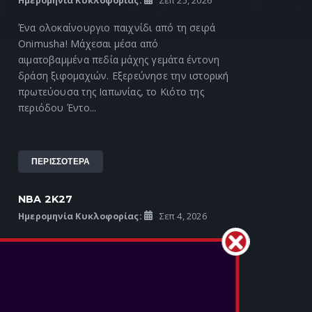
Ημερομηνία Κυκλοφορίας:
Σεπ 25, 2026
Ένα ολοκαίνουργιο παιχνίδι από τη σειρά
Onimusha! Μάχεσαι μέσα από
αιματοβαμμένα πεδία μάχης γεμάτα έντονη
δράση ξιφομαχιών. Εξερεύνησε την ιστορική
πρωτεύουσα της Ιαπωνίας, το Κιότο της
περιόδου Έντο...
ΠΕΡΙΣΣΟΤΕΡΑ
NBA 2K27
Ημερομηνία Κυκλοφορίας:
Σεπ 4, 2026
BALL OVER EVERYTHING Στο NBA 2K27, η
προσπάθεια δεν σταματά ποτέ και ο δρόμος
προς την κορυφή είναι ατελείωτος. Κυνηγάς
τη δόξα κάθε στιγμή, χτίζοντας την
κληρονομιά σου στα MyCAREER, MyTEAM