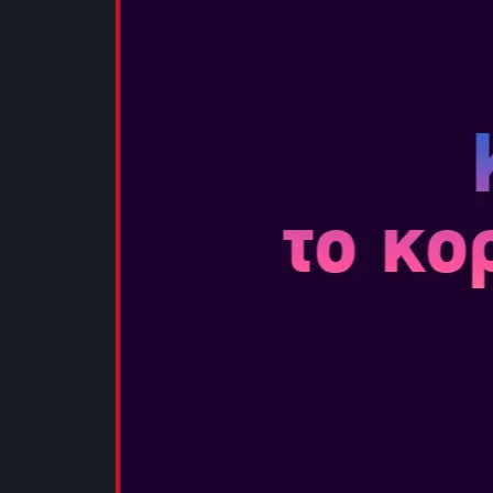
μοναδικά σχέ
που περιλαμβ
Frontiers of P
ΠΕΡΙΣΣΟΤΕΡ
ANNO 117: 
Ημερομηνία Κ
ΧΤΙΣΕ, ΕΜΠΟΡ
απόλυτη εμπει
δημιούργησε 
στο απόγειο τ
Βελτίωσε την
τις ανάγκε...