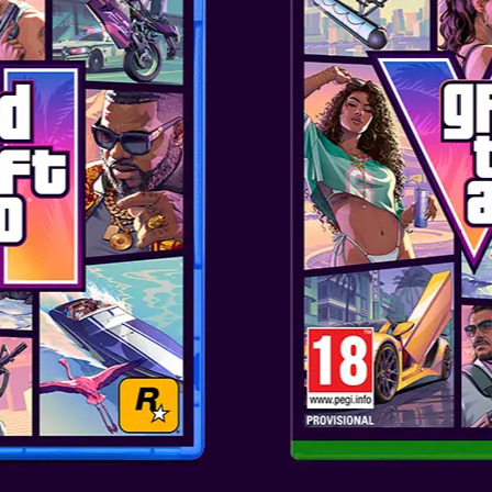
υκλοφορίας:
Μαρ 13, 2026
 ΣΤΑΜΑΤΑ ΠΟΤΕ Τρέξε το
how του κόσμου με τον δικό
ι ζήσε το WWE fandom σου
Απόλαυσε το πιο εκτεταμένο
ι σήμερα, με επαναστατικούς
Α
ONTIERS OF PANDORA:
ASHES EXPANSION
υκλοφορίας:
Δεκ 5, 2025
πόνους Floating Mountains:
ο ιπτάμενο mount σου με 3