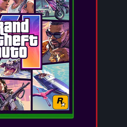
RESIDENT EVIL 9: REQUIEM
Ημερομηνία Κυκλοφορίας:
Φεβ 27, 2026
GAME OVERVIEW Το Resident Evil™ Requiem,
η ένατη και πιο καθηλωτική βασική
προσθήκη στη θρυλική σειρά τρόμου
επιβίωσης Resident Evil™, κυκλοφορεί στις
27 Φεβρουαρίου 2026 για PlayStation®5,
Nintendo S...
ΠΕΡΙΣΣΟΤΕΡΑ
FROSTPUNK 2
Ημερομηνία Κυκλοφορίας:
Νοε 18, 2025
Frostpunk 2 - ICEBREAKER EDITION
Αναπτύξτε, επεκτείνετε και προωθήστε την
πόλη σας σε ένα society survival single-player