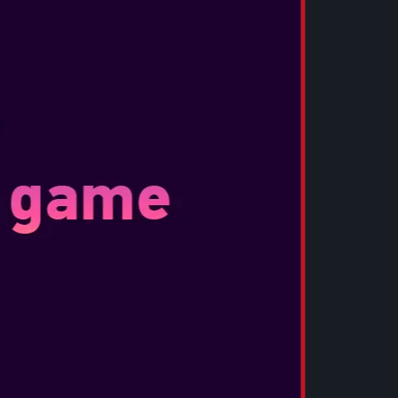
παιχνίδι που διαδραματίζεται 30 χρόνια μετά
από μια αποκαλυπτική χιονοθύελλα π...
ΠΕΡΙΣΣΟΤΕΡΑ
SILENT HILL F
Ημερομηνία Κυκλοφορίας:
Σεπ 25, 2025
SILENT HILL f Ανακάλυψε την μαγευτική
πλευρά του τρόμου σε αυτό το ψυχολογικό
παιχνίδι Η γενέτειρα της Hinako έχει
κατακλυστεί από ομίχλη, ωθώντας την να
πολεμήσει τερατώδη πλάσματα και να λύσει
α...