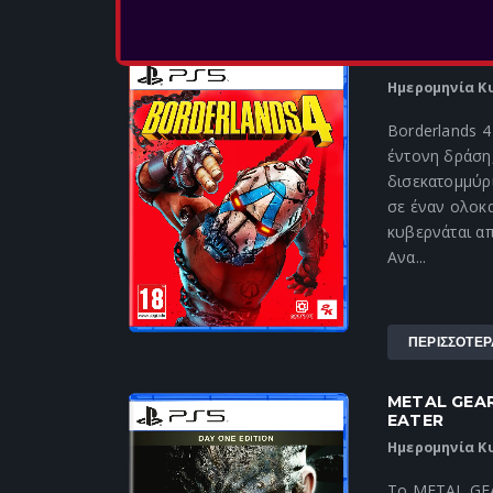
ΠΕΡΙΣΣΟΤΕΡ
BORDERLAN
Ημερομηνία Κ
Borderlands 4
έντονη δράση,
δισεκατομμύρ
σε έναν ολοκ
κυβερνάται απ
Ανα...
ΠΕΡΙΣΣΟΤΕΡ
METAL GEAR
EATER
Ημερομηνία Κ
Το METAL GE