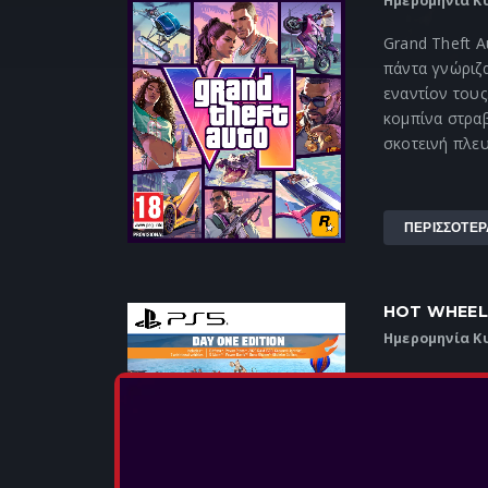
Ημερομηνία Κ
Grand Theft A
πάντα γνώριζα
εναντίον τους
κομπίνα στραβ
σκοτεινή πλευ
ΠΕΡΙΣΣΟΤΕΡ
HOT WHEELS
Ημερομηνία Κ
Αγώνας Πέρα 
απόλυτη εμπει
Πάρε θέση πίσ
αγαπημένων σ
τέσσερα νησιά