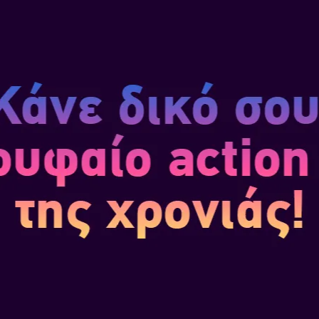
δια χρωμάτων για το banshee*,
άνονται στην έκδοση Avatar:
andora™ From the Ashes Edi...
Α
PAX ROMANA
υκλοφορίας:
Νοε 13, 2025
ΕΥΣΟΥ, ΕΠΕΚΤΕΙΝΕ Ζήσε την
ρία κατασκευής και
τις πόλεις των ονείρων σου
ης Ρωμαϊκής Αυτοκρατορίας.
 οικονομία σου, ισορροπώντας