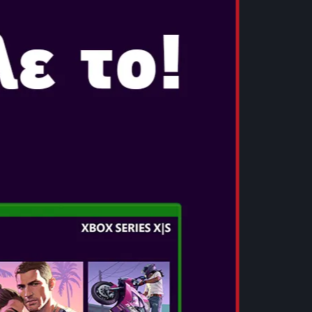
και MyNBA...
ΠΕΡΙΣΣΟΤΕΡΑ
PRAGMATA
Ημερομηνία Κυκλοφορίας:
Απρ 24, 2026
ΠΕΡΙΛΗΨΗ ΠΑΙΧΝΙΔΙΟΥ Το νέο IP της
Capcom — PRAGMATA™. Ένα
ολοκαίνουργιο παιχνίδι επιστημονικής
φαντασίας και δράσης με μια μοναδική
πινελιά hacking. Βρισκόμαστε στο κοντινό
μέλλον, όπου οι πρωταγωνιστ...
ΠΕΡΙΣΣΟΤΕΡΑ