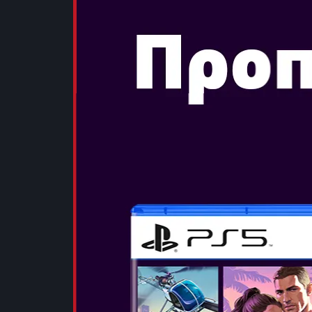
εντυπωσια...
ΠΕΡΙΣΣΟΤΕΡ
ASSASSIN'S
RESYNCED
Ημερομηνία Κ
Ανακάλυψε τη
του Edward K
αναβαθμισμέν
Kenway, εμπλ
περιεχόμενο 
Γίνε Ένας Ατρό
ΠΕΡΙΣΣΟΤΕΡ