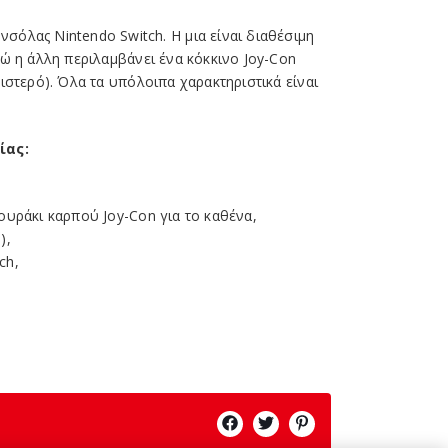
σόλας Nintendo Switch. Η μια είναι διαθέσιμη
ενώ η άλλη περιλαμβάνει ένα κόκκινο Joy-Con
ριστερό). Όλα τα υπόλοιπα χαρακτηριστικά είναι
ίας:
λουράκι καρπού Joy-Con για το καθένα,
),
ch,