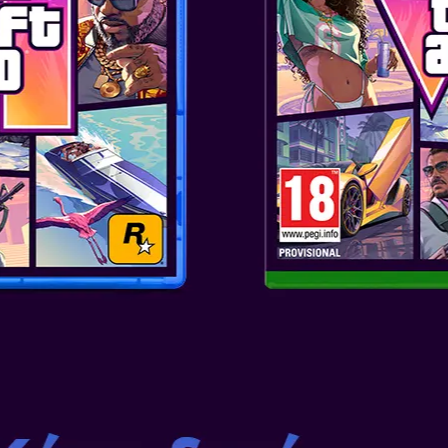
απαιτήσεις του εκάστοτε παιχν
Local multiplayer (Τοπικό π
Συνδέστε έως 8 κονσόλες για ν
συγχρονίσουν έως 8 κονσόλες 
παιχνίδια συνεργασίας ή συν
Online multiplayer (Διαδικ
Αν εγγραφείτε στην διαδικτυα
Switch*, θα μπορείτε να παίξε
τον κόσμο. Οι συνδρομητές θ
device (app) για να ορίσουν 
τοποθεσίες για να παίξουν και
παιχνιδιού.
*Περισσότερες πληροφορίες σ
Μοιραστείτε τη διασκέδασ
Το Nintendo Switch έχει χειρισ
λειτουργούν ως ένα και ονομά
στην λαβή Joy-Con, θα δουλέψε