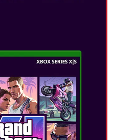
 καταστάσεις παιχνιδιού.
διού
πό την μεγάλη οθόνη και απολαύστε το παιχνίδι
νδέστε την κονσόλα στην τηλεόραση και όλοι
ι ενήλικες. Είναι ένας καλός τρόπος να
ε την οικογένεια και τους φίλους σας στην άνεση
intendo Switch υποστηρίζει έως 1080p/60fps στο
την οθόνη, μοιραστείτε την διασκέδαση. Αν δεν
 στηρίξτε την οθόνη όρθια με το ποδαράκι της,
ίλο σας και παίξτε παιχνίδι συνεργασίας ή
υθείας στην οθόνη της κονσόλας.
σας μια μεγάλη, όμορφη οθόνη. Απολαύστε την
ζήσατε στην μεγάλη οθόνη, όπου και να
ά παιχνίδια που δεν πιστεύατε ποτέ ότι θα
ιτιού, οπουδήποτε, οποτεδήποτε. Παρακαλώ
endo Switch υποστηρίζει έως 720p/60fps στο
ης και τα fps καθορίζονται ανάλογα με τις