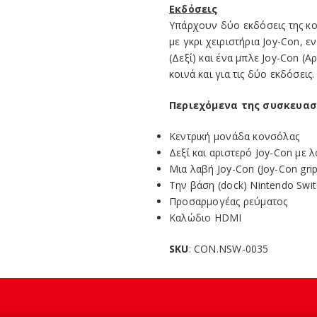
Εκδόσεις
Υπάρχουν δύο εκδόσεις της κον
με γκρι χειριστήρια Joy-Con, 
(Δεξί) και ένα μπλε Joy-Con (Α
κοινά και για τις δύο εκδόσεις.
Περιεχόμενα της συσκευασ
Κεντρική μονάδα κονσόλας
Δεξί και αριστερό Joy-Con με 
Μια λαβή Joy-Con (Joy-Con grip
Την βάση (dock) Nintendo Swit
Προσαρμογέας ρεύματος
Καλώδιο HDMI
SKU
: CON.NSW-0035