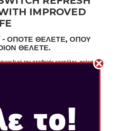
SWITCH REFRESH
 WITH IMPROVED
FE
 - ΟΠΟΤΕ ΘΕΛΕΤΕ, ΟΠΟΥ
ΟΙΟΝ ΘΕΛΕΤΕ.
αιχνιδιού της σταθερής κονσόλας, ακόμα
αση σε τηλεόραση.
δι επειδή δεν είχατε χρόνο να παίξετε; Το
εί να προσαρμοστεί στις ανάγκες σας, καθώς
ύναμη μιας σταθερής κονσόλας με την ευκολία
τε να παίξετε τα παιχνίδια που θέλετε, όσο
ς. Βρισκόμαστε σε μια νέα εποχή όπου δεν
ωή σας για να έχετε αρκετό χρόνο για να παίξετε
οσαρμόζεται για την κατάσταση που την
νίδια όποτε θέλετε, όπου θέλετε, παρέα με