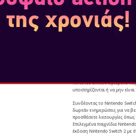
ΑΠΟΘΗΚΕΥΤΙΚΟΣ
ΣΥΜΒΑΤΟΤΗΤΑ
Το Nintendo Switch 2 έρχεται
φορές τη χωρητικότητα του Nin
των παιχνιδιών σας, τα δεδομ
περισσότερο αποθηκευτικό χώρ
πρότυπο επεκτάσιμου αποθηκε
Εκτός από τα παιχνίδια Nintend
παίξει συμβατά φυσικά και ψη
Nintendo Switch. Ορισμένα παι
υποστηρίζονται ή να μην είναι
Συνδέοντας το Nintendo Switch
δωρεάν ενημερώσεις για να βε
προσθέσετε λειτουργίες όπως 
Επιλεγμένα παιχνίδια Nintend
έκδοση Nintendo Switch 2 με 