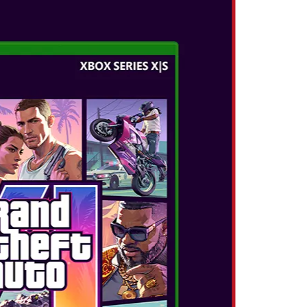
 κάθε χειριστηρίου Joy-Con 2 σας επιτρέπει να
ντικιού σε επιφάνειες όπως ένα τραπέζι ή τα
στήρια Joy-Con 2 μπορούν να χρησιμοποιηθούν ως
ρονα, ανοίγοντας νέους τρόπους παιχνιδιού.
ΟΤΕΔΗΠΟΤΕ, ΟΠΟΥΔΗΠΟΤΕ
α λειτουργία στο Nintendo Switch 2, επιτρέπει
ων να συνομιλούν ενώ παίζουν παιχνίδια.
οθόνη του παιχνιδιού σας και έως τέσσερα άτομα
ς ταυτόχρονα. Συνδέστε μια συμβατή κάμερα
ον άλλον ενώ παίζετε.
αίξετε παιχνίδια και να περάσετε χρόνο μαζί
άτιο, ακόμα και αν είστε χιλιόμετρα μακριά.
ίλους ή οικογένεια οποιαδήποτε στιγμή πατώντας