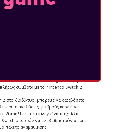
 ΧΩΡΟΣ ΚΑΙ
 με 256 GB εσωτερικού αποθηκευτικού χώρου – 8
tendo Switch* – για να διατηρείτε τα downloads
ένα αποθήκευσης και άλλα. Χρειάζεστε
ο; Το Nintendo Switch 2 χρησιμοποιεί ένα νέο
υτικού χώρου που ονομάζεται microSD Express.
o Switch 2, το Nintendo Switch 2 μπορεί να
φιακά παιχνίδια που έχουν κυκλοφορήσει στο
χνίδια Nintendo Switch ενδέχεται να μην
 πλήρως συμβατά με το Nintendo Switch 2.
 2 στο διαδίκτυο, μπορείτε να κατεβάσετε
λτιώσετε αναλύσεις, ρυθμούς καρέ ή να
το GameShare σε επιλεγμένα παιχνίδια.
o Switch μπορούν να αναβαθμιστούν σε μια
ένα πακέτο αναβάθμισης.