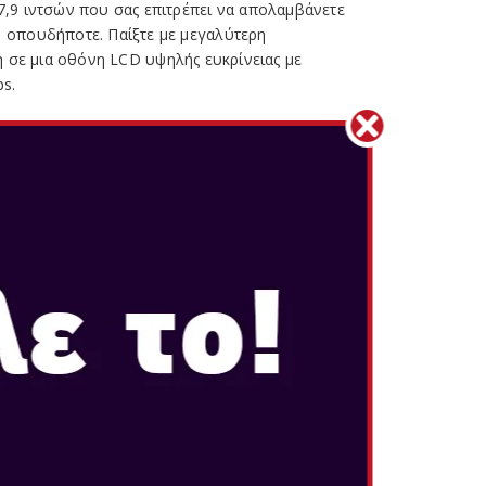
,9 ιντσών που σας επιτρέπει να απολαμβάνετε
 οπουδήποτε. Παίξτε με μεγαλύτερη
η σε μια οθόνη LCD υψηλής ευκρίνειας με
ps.
νη βάση σύνδεσης για να συνδέσετε το
ρασή σας και να απολαύσετε ανάλυση έως 4K*
ρεια.
ch 2 όπως σας βολεύει σε tabletop mode
σταθερή βάση. Με 150 μοίρες ελευθερίας,
νετη γωνία θέασης. Ιδανική για να παίζετε μαζί!
Α JOY-CON 2
oy-Con 2, σχεδιασμένα για να συνδέονται και να
ί μαγνήτες κρατούν τα χειριστήρια σταθερά
πλά πατήστε το κουμπί απελευθέρωσης στο
τε τον μαγνητικό κλειδωτήρα – και