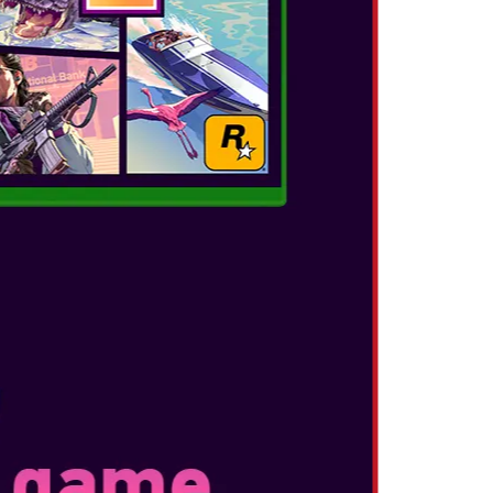
ν το GameShare στο Nintendo Switch 2,
δια με φίλους και οικογένεια – ακόμα κι αν δεν
ύν να παίξουν μαζί!
 ΤΡΟΠΟ ΠΟΥ ΘΕΛΕΤΕ
α μεταμορφωθεί για να ταιριάξει στο στυλ
γούμενες κονσόλες Nintendo Switch, μπορείτε να
ε τρεις διαφορετικές λειτουργίες: λειτουργία
op και φορητή λειτουργία.
witch 2 μπορούν να επωφεληθούν από ισχυρές
πεξεργασία και τα γραφικά. Απολαύστε
 frame rates, πιο καθαρά γραφικά και
 από πριν.
 φυσική και καθαρή με καλύτερη ισορροπία.
 είτε παίζετε με τα ενσωματωμένα ηχεία είτε με