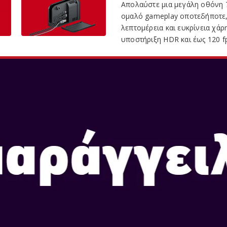
Απολαύστε μια μεγάλη οθόνη 7
ομαλό gameplay οποτεδήποτε,
λεπτομέρεια και ευκρίνεια χάρ
υποστήριξη HDR και έως 120 f
Χρησιμοποιήστε την παρεχόμε
Nintendo Switch 2 στην τηλεό
για ακόμη μεγαλύτερη λεπτομέ
Τοποθετήστε το Nintendo Swit
χρησιμοποιώντας μια μεγάλη, 
μπορείτε πάντα να βρείτε μια ά
ΝΕΑ ΧΕΙΡΙΣΤΗΡΙ
Γνωρίστε τα νέα χειριστήρια J
αποσυνδέονται εύκολα. Ισχυρο
συνδεδεμένα στην κονσόλα. Α
πίσω μέρος για να αποσυνδέσε
αποσυνδέονται.