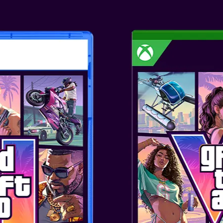
Ο οπτικός αισθητήρας στο πλάι
χρησιμοποιείτε χειριστήρια πο
γόνατά σας. Και τα δύο χειρι
χειριστήρια ποντικιού ταυτόχ
ΟΛΟΙ ΜΑΖΙ, ΟΠ
To GameChat, μια ολοκαίνουργι
σε μια ομάδα έως και 12 ατόμ
Μπορείτε να μοιραστείτε την 
να μοιραστούν την οθόνη του
USB-C για να βλέπετε ο ένας τ
Με το Gamechat, μπορείτε να π
σαν να είστε όλοι στο ίδιο δωμ
Ξεκινήστε μια συνομιλία με φ
το κουμπί C.