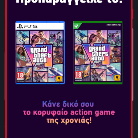
STEELPLAY SCART TO HDMI CONVERTER
Απολαύστε τα κλασικά παιχνίδια σας και τις κονσόλες Wii σε
οθόνες HD χάρη στο μετατροπέας SCART σε HDMI της